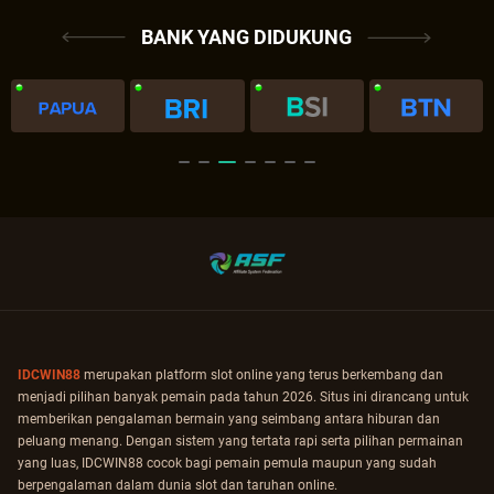
BANK YANG DIDUKUNG
IDCWIN88
merupakan platform slot online yang terus berkembang dan
menjadi pilihan banyak pemain pada tahun 2026. Situs ini dirancang untuk
memberikan pengalaman bermain yang seimbang antara hiburan dan
peluang menang. Dengan sistem yang tertata rapi serta pilihan permainan
yang luas, IDCWIN88 cocok bagi pemain pemula maupun yang sudah
berpengalaman dalam dunia slot dan taruhan online.